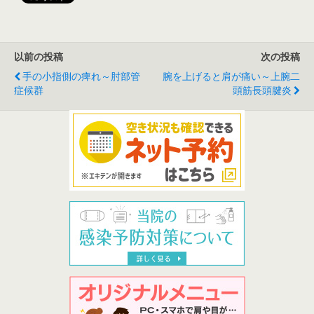
以前の投稿
次の投稿
手の小指側の痺れ～肘部管
腕を上げると肩が痛い～上腕二
症候群
頭筋長頭腱炎