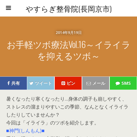
やすらぎ整骨院(長岡京市)
2014年9月19日
お手軽ツボ療法vol.16～イライラ
を抑えるツボ～
共有
ツイート
ピン
メール
SMS
暑くなったり寒くなったり…身体の調子も崩しやすく、
ストレスの溜まりやすいこの季節、なんとなくイライラ
したりしていませんか？
今回は「イライラ」のツボを紹介します。
■神門(しんもん)■