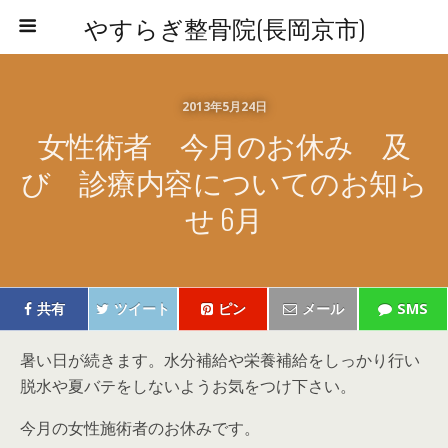
やすらぎ整骨院(長岡京市)
2013年5月24日
女性術者 今月のお休み 及
び 診療内容についてのお知ら
せ 6月
共有
ツイート
ピン
メール
SMS
暑い日が続きます。水分補給や栄養補給をしっかり行い
脱水や夏バテをしないようお気をつけ下さい。
今月の女性施術者のお休みです。